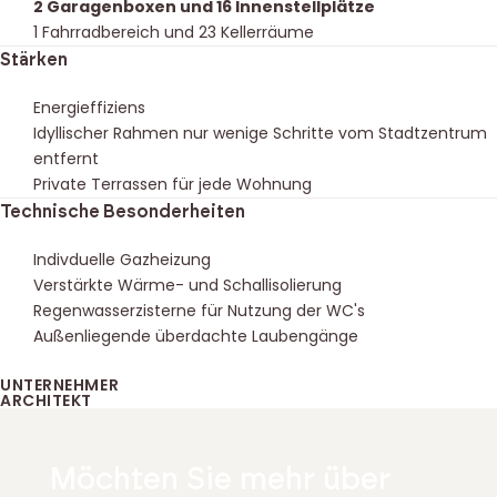
2 Garagenboxen und 16 Innenstellplätze
1 Fahrradbereich und 23 Kellerräume
Stärken
Energieffiziens
Idyllischer Rahmen nur wenige Schritte vom Stadtzentrum
entfernt
Private Terrassen für jede Wohnung
Technische Besonderheiten
Indivduelle Gazheizung
Verstärkte Wärme- und Schallisolierung
Regenwasserzisterne für Nutzung der WC's
Außenliegende überdachte Laubengänge
UNTERNEHMER
Kredite
ARCHITEKT
Entreprise Convents
Bureau d'Architecture Altiplan
Möchten Sie mehr über