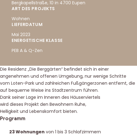
Bergkapellstraße, 10 in 4700 Eupen
ART DES PROJEKTS
Wohnen
LIEFERDATUM
Mai 2023
ENERGETISCHE KLASSE
PEB A & Q-Zen
Présentation du project
Die Residenz „Die Berggärten“ befindet sich in einer
angenehmen und offenen Umgebung, nur wenige Schritte
vom Loten-Park und zahlreichen Fußgängerzonen entfernt, die
auf bequeme Weise ins Stadtzentrum führen.
Dank seiner Lage im Inneren des Häuserviertels
wird dieses Projekt den Bewohnern Ruhe,
Helligkeit und Lebenskomfort bieten.
Programm
23 Wohnungen
von 1 bis 3 Schlafzimmern