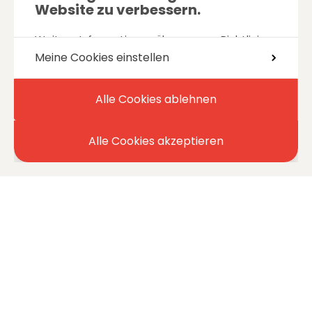
Website zu verbessern.
Weitere Informationen über unsere Richtlinie
für die
Verwaltung von Cookies
Meine Cookies einstellen
Alle Cookies ablehnen
Alle Cookies akzeptieren