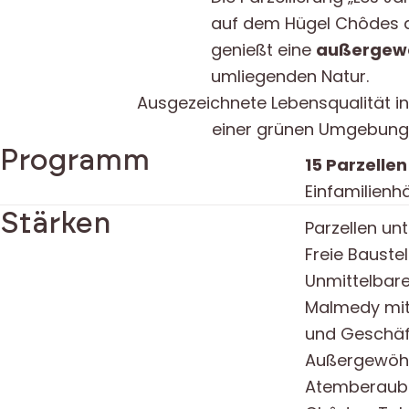
auf dem Hügel Chôdes 
genießt eine
außergewö
umliegenden Natur.
Ausgezeichnete Lebensqualität in
einer grünen Umgebung
Programm
15 Parzellen
Einfamilienh
Stärken
Parzellen un
Freie Baustel
Unmittelbar
Malmedy mit 
und Geschäf
Außergewöhn
Atemberaube