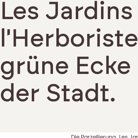
Les Jardins
l'Herboriste
grüne Ecke 
der Stadt.
Présentation du project
Die Parzellierung „Les Ja