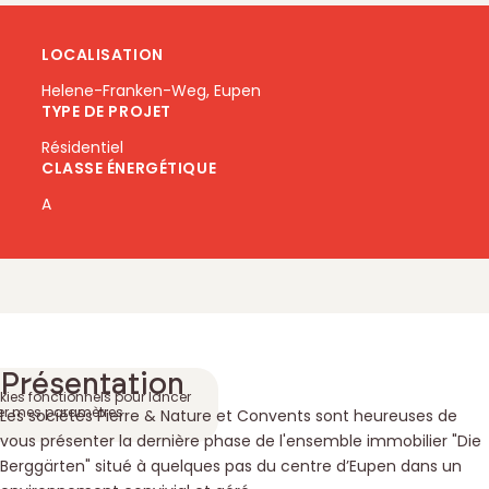
LOCALISATION
Helene-Franken-Weg, Eupen
TYPE DE PROJET
Résidentiel
CLASSE ÉNERGÉTIQUE
A
Voir la vidéo
Vidéo de présentation
Présentation
ies fonctionnels pour lancer
er mes paramètres
Les sociétés Pierre & Nature et Convents sont heureuses de
vous présenter la dernière phase de l'ensemble immobilier "Die
Berggärten" situé à quelques pas du centre d’Eupen dans un