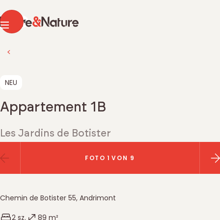
Pierre & Nature
FR
DE
Menu
Zurück zur Immobiliensuche
NEU
Appartement 1B
Les Jardins de Botister
Bildergalerie
FOTO
1
VON 9
Vorherriges Bild
N
Chemin de Botister 55
,
Andrimont
Belgique
Anzahl Schlafzimmer
Wohnfläche
2 sz.
89 m²