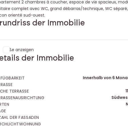
artement 2 chambres à coucher, espace de vie spacieux, mod
itaire complet avec WC, grand débarras/technique, WC séparé
con orienté sud-ouest.
rundriss der Immobilie
Maße anzeigen
etails der Immobilie
Innerhalb von 6 Mon
RFÜGBARKEIT
RRASSE
1
ÄCHE TERRASSE
Südwes
RRASSENAUSRICHTUNG
N
RTEN
AGE
ZAHL DER FASSADEN
RCHLICHTWOHNUNG