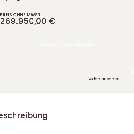
PREIS OHNE MWST.
269.950,00 €
Kontaktieren Sie uns
Video ansehen
tage der Immobilie
eschreibung