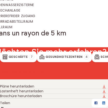
GENWASSERZISTERNE
RECHANLAGE
RRIEREFREIER ZUGANG
HRRADABSTELLRAUM
LLRAUM
ans un rayon de 5 km
öchten Sie mehr erfahren?
GESCHÄFTE
7
GESUNDHEITSZENTREN
4
SCH
Kontaktieren Sie uns
Pläne herunterladen
Downloads
Lastenheft herunterladen
Broschüre herunterladen
Teilen
Faceb
Li