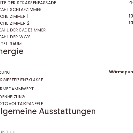
4
EITE DER STRASSENFASSADE
ZAHL SCHLAFZIMMER
1
ÄCHE ZIMMER 1
1
ÄCHE ZIMMER 2
ZAHL DER BADEZIMMER
ZAHL DER WC’S
STELLRAUM
nergie
Wärmepu
IZUNG
RGIEEFFIZIENZKLASSE
RMEDÄMMWERT
DENHEIZUNG
OTOVOLTAIKPANEELE
llgemeine Ausstattungen
HRSTUHL