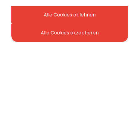
Alle Cookies ablehnen
Alle Cookies akzeptieren
Facebook
YouTube
Insta
Li
e in der Entwickelung
fen Sie
NACH OBEN