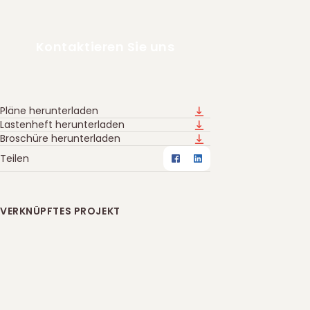
Kontaktieren Sie uns
Pläne herunterladen
Downloads
Lastenheft herunterladen
Broschüre herunterladen
Teilen
Facebook
LinkedIn
VERKNÜPFTES PROJEKT
Les Jardins de Botister