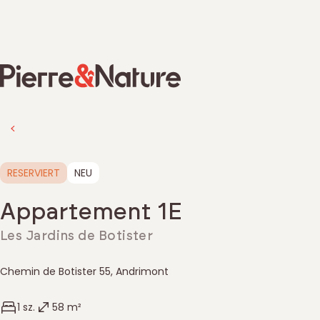
ZUM HAUPTINHALT WECHSELN
Pierre & Nature
Zurück zur Immobiliensuche
RESERVIERT
NEU
Appartement 1E
Les Jardins de Botister
Chemin de Botister 55
,
Andrimont
Belgique
Anzahl Schlafzimmer
Wohnfläche
1 sz.
58 m²