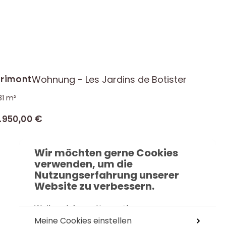
artement 0D, Les Jardins de Botister
dt
Name der Residenz
Wohnung - Les Jardins de Botister
rimont
81 m²
rgieeffizienzklasse
hl Schlafzimmer
Wohnfläche
s
.950,00 €
Wir möchten gerne Cookies
verwenden, um die
Nutzungserfahrung unserer
Website zu verbessern.
Weitere Informationen über unsere
Richtlinie für die
Verwaltung von Cookies
Meine Cookies einstellen