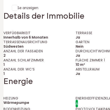
Maße anzeigen
Details der Immobilie
VERFÜGBARKEIT
TERRASSE
Innerhalb von 6 Monaten
Ja
TERRASSENAUSRICHTUNG
GARTEN
Südwesten
Nein
ANZAHL DER FASSADEN
DURCHLICHTWOHN
2
Ja
ANZAHL SCHLAFZIMMER
FLÄCHE ZIMMER 1
1
10 m²
ANZAHL DER WC’S
ABSTELLRAUM
1
Ja
Energie
HEIZUNG
ENERGIEEFFIZIENZKL
Wärmepumpe
A
BODENHEIZUNG
PHOTOVOLTAIKPAN