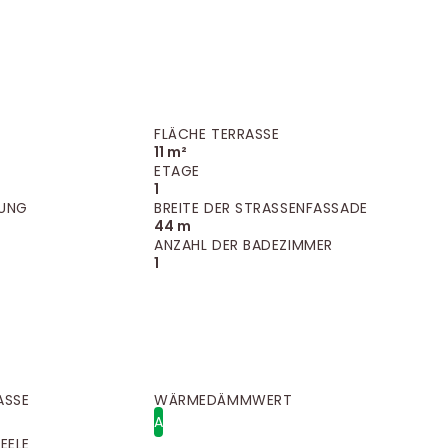
FLÄCHE TERRASSE
11 m²
ETAGE
1
UNG
BREITE DER STRASSENFASSADE
44 m
ANZAHL DER BADEZIMMER
1
ASSE
WÄRMEDÄMMWERT
A
EELE