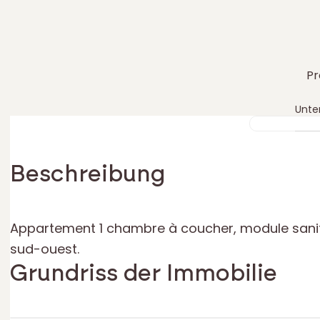
Pr
FOTO
1
VON 9
Vorherriges Bild
Nächstes Bild
Unt
Video ansehen
Bildergalerie
Etage der
Beschreibung
Appartement 1 chambre à coucher, module sanit
sud-ouest.
Grundriss der Immobilie