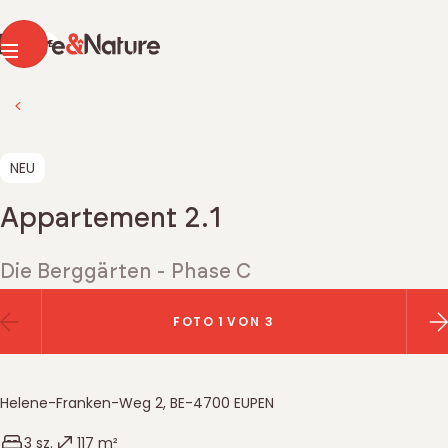
Pierre & Nature
FR
DE
Menu
Zurück zur Immobiliensuche
NEU
Appartement 2.1
Die Berggärten - Phase C
Bildergalerie
FOTO
1
VON 3
Vorherriges Bild
N
Helene-Franken-Weg 2
,
BE-4700
EUPEN
Belgique
Anzahl Schlafzimmer
Wohnfläche
3 sz.
117 m²