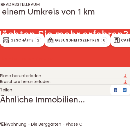
HRRADABSTELLRAUM
n einem Umkreis von 1 km
öchten Sie mehr erfahren?
GESCHÄFTE
2
GESUNDHEITSZENTREN
6
CAF
Kontaktieren Sie uns
Pläne herunterladen
Downloads
Broschüre herunterladen
Teilen
Faceb
Li
Ähnliche Immobilien...
partement 3.3, Die Berggärten - Phase C
dt
Name der Residenz
Wohnung - Die Berggärten - Phase C
PEN
rgieeffizienzklasse