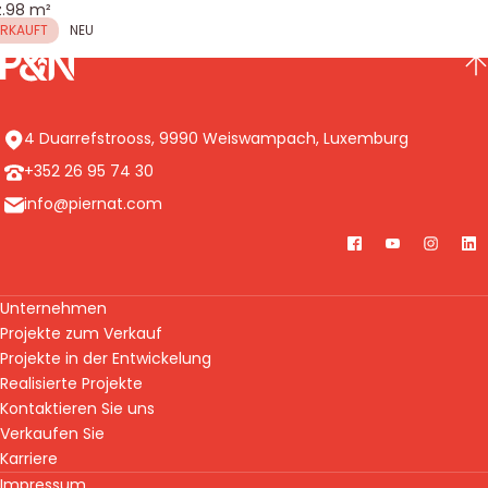
.
98 m²
ahl Schlafzimmer
Wohnfläche
ERKAUFT
NEU
Pierre & Nature Luxembourg S.A.
NA
Adresse
4 Duarrefstrooss
,
9990
Weiswampach
,
Luxemburg
Telefon
+352 26 95 74 30
E-mail
info@piernat.com
Facebook
YouTube
Instag
Li
Unternehmen
Projekte zum Verkauf
Projekte in der Entwickelung
Realisierte Projekte
Kontaktieren Sie uns
Verkaufen Sie
Karriere
Impressum