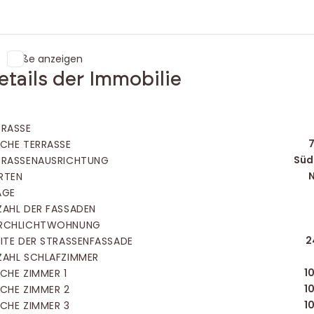
Maße anzeigen
etails der Immobilie
RRASSE
7
ÄCHE TERRASSE
Süd
RRASSENAUSRICHTUNG
N
RTEN
AGE
ZAHL DER FASSADEN
RCHLICHTWOHNUNG
2
EITE DER STRASSENFASSADE
ZAHL SCHLAFZIMMER
1
ÄCHE ZIMMER 1
1
ÄCHE ZIMMER 2
1
ÄCHE ZIMMER 3