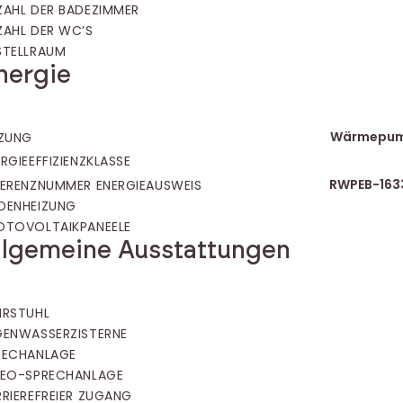
ZAHL DER BADEZIMMER
ZAHL DER WC’S
STELLRAUM
nergie
Wärmepu
IZUNG
RGIEEFFIZIENZKLASSE
RWPEB-163
FERENZNUMMER ENERGIEAUSWEIS
DENHEIZUNG
OTOVOLTAIKPANEELE
llgemeine Ausstattungen
HRSTUHL
GENWASSERZISTERNE
RECHANLAGE
DEO-SPRECHANLAGE
RRIEREFREIER ZUGANG