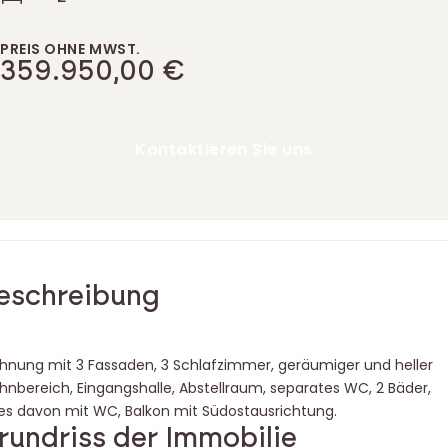
PREIS OHNE MWST.
359.950,00 €
Kontaktieren Sie uns
tage der Immobilie
eschreibung
nung mit 3 Fassaden, 3 Schlafzimmer, geräumiger und heller
nbereich, Eingangshalle, Abstellraum, separates WC, 2 Bäder,
es davon mit WC, Balkon mit Südostausrichtung.
rundriss der Immobilie