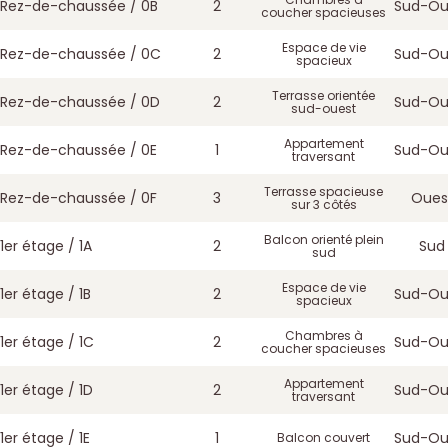
Rez-de-chaussée / 0B
2
Sud-Ou
coucher spacieuses
Espace de vie
Rez-de-chaussée / 0C
2
Sud-Ou
spacieux
Terrasse orientée
Rez-de-chaussée / 0D
2
Sud-Ou
sud-ouest
Appartement
Rez-de-chaussée / 0E
1
Sud-Ou
traversant
Terrasse spacieuse
Rez-de-chaussée / 0F
3
Oues
sur 3 côtés
Balcon orienté plein
1er étage / 1A
2
Sud
sud
Espace de vie
1er étage / 1B
2
Sud-Ou
spacieux
Chambres à
1er étage / 1C
2
Sud-Ou
coucher spacieuses
Appartement
1er étage / 1D
2
Sud-Ou
traversant
1er étage / 1E
1
Sud-Ou
Balcon couvert