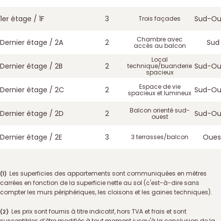
1er étage / 1F
3
Sud-Ou
Trois façades
Chambre avec
Dernier étage / 2A
2
Sud
accès au balcon
Local
Dernier étage / 2B
2
Sud-Ou
technique/buanderie
spacieux
Espace de vie
Dernier étage / 2C
2
Sud-Ou
spacieux et lumineux
Balcon orienté sud-
Dernier étage / 2D
2
Sud-Ou
ouest
Dernier étage / 2E
3
Oues
3 terrasses/balcon
Les superficies des appartements sont communiquées en mètres
carrées en fonction de la superficie nette au sol (c'est-à-dire sans
compter les murs périphériques, les cloisons et les gaines techniques).
Les prix sont fournis à titre indicatif, hors TVA et frais et sont
susceptibles d’être modifiés à tout moment jusqu'à la conclusion de la