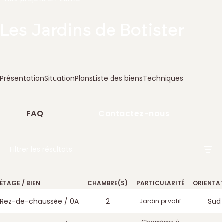
Les Jardins de Botister
Présentation
Situation
Plans
Liste des biens
Techniques
FAQ
Contactez-nous
Liste des biens
Filtrer les résultats
ÉTAGE / BIEN
CHAMBRE(S)
PARTICULARITÉ
ORIENTA
Rez-de-chaussée / 0A
2
Sud
Jardin privatif
Chambres à