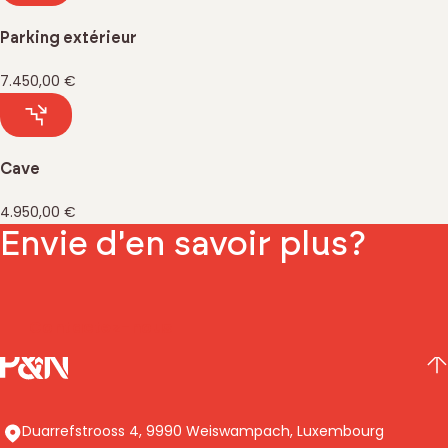
Parking extérieur
7.450,00 €
Cave
4.950,00 €
Envie d'en savoir plus?
Contactez-nous
Pierre & Nature Luxembourg S.A.
HA
Adresse
Duarrefstrooss 4
,
9990
Weiswampach
,
Luxembourg