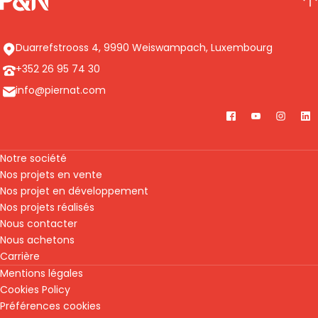
HA
Adresse
Duarrefstrooss 4
,
9990
Weiswampach
,
Luxembourg
Téléphone
+352 26 95 74 30
E-mail
info@piernat.com
Facebook
YouTube
Instag
Li
Notre société
Nos projets en vente
Nos projet en développement
Nos projets réalisés
Nous contacter
Nous achetons
Carrière
Mentions légales
Cookies Policy
Préférences cookies