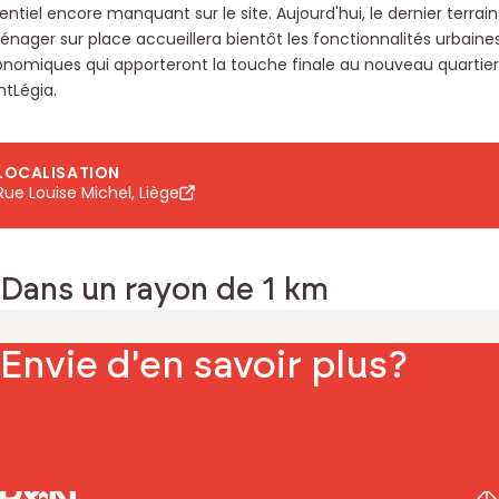
entiel encore manquant sur le site. Aujourd'hui, le dernier terrain
nager sur place accueillera bientôt les fonctionnalités urbaine
nomiques qui apporteront la touche finale au nouveau quartie
tLégia.
LOCALISATION
Rue Louise Michel, Liège
Plan du quartier
Dans un rayon de 1 km
Envie d'en savoir plus?
SOINS DE SANTÉ
2
COMMERCES
3
CENTR
Contactez-nous
Pierre & Nature Luxembourg S.A.